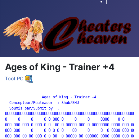
|
Ages of King - Trainer +4
Tool
PC
		 Ages of King - Trainer +4

  Concepteur/Realeaser  : Shub/SHU

  Soumis par/Submit by  :

ÛÛÛÛÛÛÛÛÛÛÛÛÛÛÛÛÛÛÛÛÛÛÛÛÛÛÛÛÛÛÛÛÛÛÛÛÛÛÛÛÛÛÛÛÛÛÛÛÛÛÛÛÛÛÛÛÛÛÛÛÛÛ
Û     Û     Û     Û Û ÛÛÛ Û     Û     Û     ÛÛÛÛ    Û Û     Û 
ÛÛÛ ÛÛÛ ÛÛÛ Û ÛÛÛ Û Û  ÛÛ Û ÛÛÛÛÛ ÛÛÛ Û ÛÛÛÛÛÛÛÛ ÛÛÛÛ ÛÛÛ ÛÛÛÛ
ÛÛÛ ÛÛÛ     Û     Û Û Û Û Û    ÛÛ     Û     Û  Û ÛÛÛÛ ÛÛÛ ÛÛÛÛ
ÛÛÛ ÛÛÛ ÛÛ ÛÛ ÛÛÛ Û Û ÛÛ  Û ÛÛÛÛÛ ÛÛ ÛÛÛÛÛÛ ÛÛÛÛ ÛÛÛÛ ÛÛÛ ÛÛÛÛ