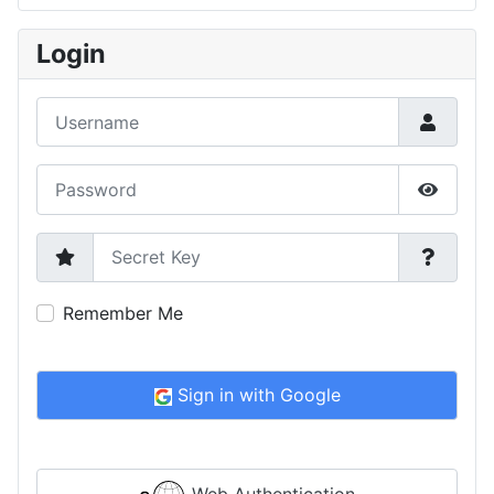
Type 2 or more characters for results.
Login
Username
Password
Show P
Secret Key
Remember Me
Sign in with Google