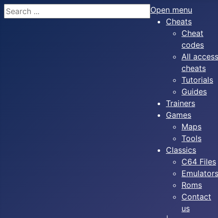
Search
Open menu
Cheats
Cheat
codes
All acces
cheats
Tutorials
Guides
Trainers
Games
Maps
Tools
Classics
C64 Files
Emulator
Roms
Contact
us