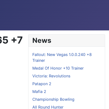
65 +7
News
Fallout: New Vegas 1.0.0.240 +8
Trainer
Medal Of Honor +10 Trainer
Victoria: Revolutions
Patapon 2
Mafia 2
Championship Bowling
All Round Hunter