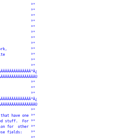
              ³°

              ³°

              ³°

              ³°

              ³°

              ³°

              ³°

              ³°

rk,           ³°

te            ³°

              ³°

              ³°

ÄÄÄÄÄÄÄÄÄÄÄÄÄÄ³Ä¿

ÄÄÄÄÄÄÄÄÄÄÄÄÄÄÄÄÙ

              ³°

              ³°

              ³°

ÄÄÄÄÄÄÄÄÄÄÄÄÄÄ³Ä¿

ÄÄÄÄÄÄÄÄÄÄÄÄÄÄÄÄÙ

              ³°

that have one ³°

d stuff.  For ³°

on for  other ³°

se fields:    ³°

              ³°
