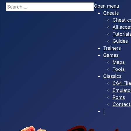
Search
Open menu
Cheats
Cheat c
All acce
Tutorial
Guides
Trainers
Games
Maps
Tools
Classics
C64 Fil
Emulato
Roms
Contact
|