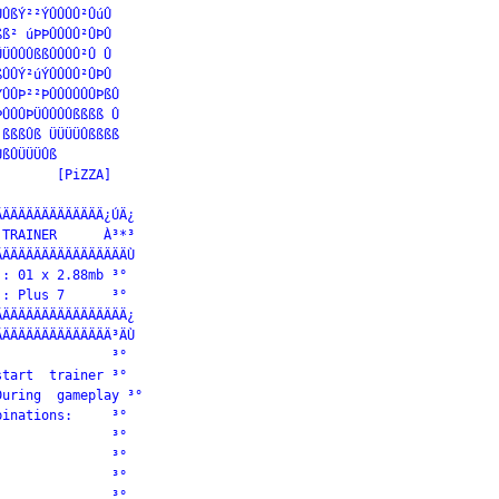
ÛßÝ²²ÝÛÛÛÛ²ÛúÛ

ß² úÞÞÛÛÛÛ²ÛÞÛ

ÜÛÛÛßßÛÛÛÛ²Û Û

ÛÛÝ²úÝÛÛÛÛ²ÛÞÛ

ÛÛÞ²²ÞÛÛÛÛÛÛÞßÛ

ÛÛÛÞÜÛÛÛÛßßßß Û

ßßßÛß ÜÜÜÜÛßßßß

ßÛÜÜÜÛß

       [PiZZA]

ÄÄÄÄÄÄÄÄÄÄÄÄÄ¿ÚÄ¿

TRAINER      À³*³

ÄÄÄÄÄÄÄÄÄÄÄÄÄÄÄÄÙ

: 01 x 2.88mb ³°

: Plus 7      ³°

ÄÄÄÄÄÄÄÄÄÄÄÄÄÄÄÄ¿

ÄÄÄÄÄÄÄÄÄÄÄÄÄÄ³ÄÙ

              ³°

tart  trainer ³°

uring  gameplay ³°

inations:     ³°

              ³°

              ³°

              ³°

              ³°
