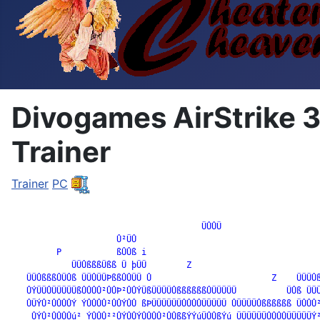
Divogames AirStrike 3
Trainer
Trainer
PC
		                      ÜÛÛÜ

                     Û²ÜÛ

         P           ßÛÛß i                                   
            ÜÜÛßßßÜßß Ü þÜÜ        Z

   ÜÜÛßßßÛÜÛß ÜÜÛÜÜÞßßÛÛÜÜ Û                        Z    ÜÜÜÛß
   ÛÝÜÜÛÜÜÜÜÜßÛÛÛÛ²ÛÛÞ²ÛÛÝÜßÜÜÜÜÛßßßßßßÛÜÜÜÜÜ          ÜÛß ÜÜÜ
   ÛÜÝÛ²ÛÛÛÛÝ ÝÛÛÛÛ²ÛÛÝÛÛ ßÞÜÜÜÜÜÜÛÛÛÛÜÜÜÜÜ ÛÜÜÜÜÛßßßßßß ÜÛÛÛ²
    ÛÝÛ²ÛÛÛÛú² ÝÛÛÛ²²ÛÝÛÛÝÛÛÛÛ²ÛÛßßÝÝúÜÛÛßÝú ÜÜÜÜÜÜÛÛÛÛÜÜÜÜÜÝ²