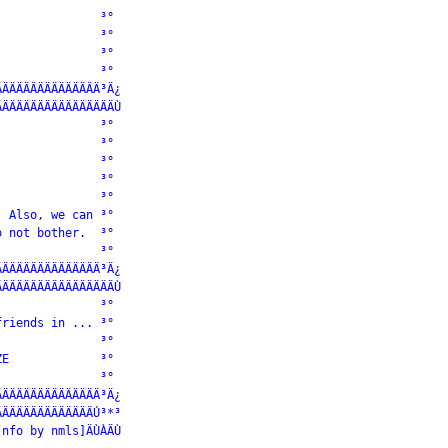
              ³°

              ³°

              ³°

              ³°

ÄÄÄÄÄÄÄÄÄÄÄÄÄÄ³Ä¿

ÄÄÄÄÄÄÄÄÄÄÄÄÄÄÄÄÙ

              ³°

              ³°

              ³°

              ³°

              ³°

 Also, we can ³°

 not bother.  ³°

              ³°

ÄÄÄÄÄÄÄÄÄÄÄÄÄÄ³Ä¿

ÄÄÄÄÄÄÄÄÄÄÄÄÄÄÄÄÙ

              ³°

riends in ... ³°

              ³°

E             ³°

              ³°

ÄÄÄÄÄÄÄÄÄÄÄÄÄÄ³Ä¿

ÄÄÄÄÄÄÄÄÄÄÄÄÄÚ³*³

nfo by nmls]ÄÙÀÄÙ
