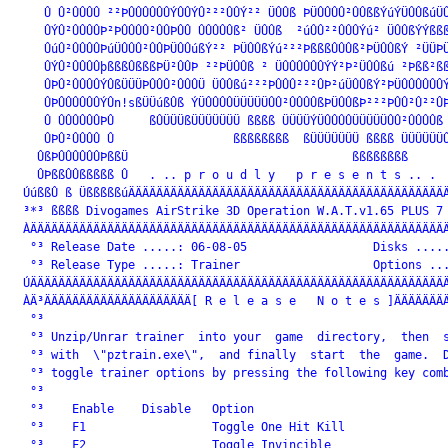
    Û Û²ÛÛÛÛ ²²ÞÛÛÛÛÛÛÝÛÛÝÛ²²²ÛÛÝ²² ÜÛÛß ÞÜÛÛÛÛ²ÛÛßßÝúÝÜÛÛßúÜÛ
    ÛÝÛ²ÛÛÛÛÞ²ÞÛÛÛÛ²ÛÛÞÛÛ ÛÛÛÛÛß² ÜÛÛß  ²úÛÛ²²ÛÛÛÝú² ÜÛÛßÝÝßßß
    ÛúÛ²ÛÛÛÛÞúÜÛÛÛ²ÛÛÞÜÛÛúßÝ²² ÞÜÛÛßÝú²²²ÞßßßÛÛÛß²ÞÜÛÛßÝ ²ÜÜÞÜ
    ÛÝÛ²ÛÛÛÛþßßßÛßßßÞÜ²ÛÛÞ ²²ÞÜÛÛß ² ÜÛÛÛÛÛÛÝÝ²Þ²ÜÛÛßú ²Þßß²ßß
    ÛÞÛ²ÛÛÛÛÝÛßÜÜÜÞÛÛÛ²ÛÛÛÜ ÜÛÛßú²²²ÞÛÛÛ²²²ÛÞ²úÜÛÛßÝ²ÞÜÛÛÛÛÛÛÝ
    ÛÞÛÛÛÛÛÛÝÛn!sßÜÜúßÛß ÝÜÛÛÛÛÜÜÜÜÜÛÛ²ÛÛÛÛßÞÜÛÛßÞ²²²ÞÛÛ²Û²²ÛÞ
    Û ÛÛÛÛÛÛÞÛ     ßÛÜÜÜßÜÜÜÜÜÜÜ ßßßß ÜÜÜÜÝÜÛÛÛÛÜÜÜÜÜÛÛ²ÛÛÛÛß 
    ÛÞÛ²ÛÛÛÛ Û                 ßßßßßßßß  ßÜÜÜÜÜÜÜ ßßßß ÜÜÜÜÜÜÛ
   ÛßÞÛÛÛÛÛÛÞßßÜ                                ßßßßßßßß      
   ÛÞßßÛÛßßßßß Û   . .. p r o u d l y   p r e s e n t s .. .

 ÚúßßÛ ß ÜßßßßßúÄÄÄÄÄÄÄÄÄÄÄÄÄÄÄÄÄÄÄÄÄÄÄÄÄÄÄÄÄÄÄÄÄÄÄÄÄÄÄÄÄÄÄÄÄÄ
 ³*³ ßßßß Divogames AirStrike 3D Operation W.A.T.v1.65 PLUS 7 
 ÀÄÄÄÄÄÄÄÄÄÄÄÄÄÄÄÄÄÄÄÄÄÄÄÄÄÄÄÄÄÄÄÄÄÄÄÄÄÄÄÄÄÄÄÄÄÄÄÄÄÄÄÄÄÄÄÄÄÄÄÄ
  °³ Release Date .....: 06-08-05                  Disks .....
  °³ Release Type .....: Trainer                   Options ...
 ÚÄÄÄÄÄÄÄÄÄÄÄÄÄÄÄÄÄÄÄÄÄÄÄÄÄÄÄÄÄÄÄÄÄÄÄÄÄÄÄÄÄÄÄÄÄÄÄÄÄÄÄÄÄÄÄÄÄÄÄÄ
 ÀÄ³ÄÄÄÄÄÄÄÄÄÄÄÄÄÄÄÄÄÄÄÄÄ[ R e l e a s e   N o t e s ]ÄÄÄÄÄÄÄÄ
  °³                                                          
  °³ Unzip/Unrar trainer  into your  game  directory,  then  s
  °³ with  \"pztrain.exe\",  and finally  start  the  game.  D
  °³ toggle trainer options by pressing the following key comb
  °³                                                          
  °³    Enable    Disable   Option                            
  °³    F1                  Toggle One Hit Kill               
  °³    F2                  Toggle Invincible                 