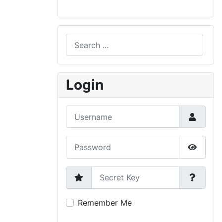
Search
Type 2 or more characters for results.
Login
Username
Password
Show P
Secret Key
Remember Me