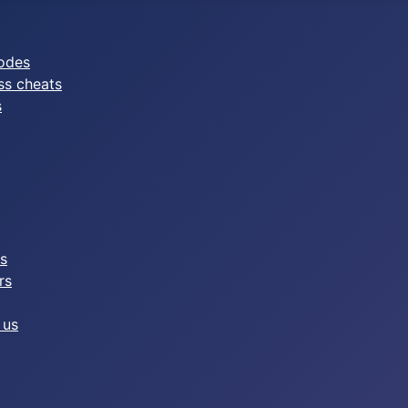
odes
ss cheats
s
es
rs
 us