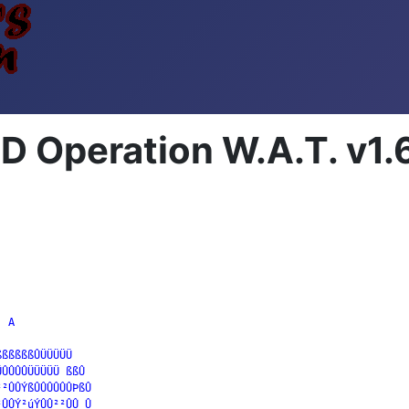
D Operation W.A.T. v1.
 A

ßßßßßÛÜÜÜÜÜ

ÛÛÛÛÜÜÜÜÜ ßßÛ

²ÛÛÝßÛÛÛÛÛÛÞßÛ

ÛÛÝ²úÝÛÛ²²ÛÛ Û
