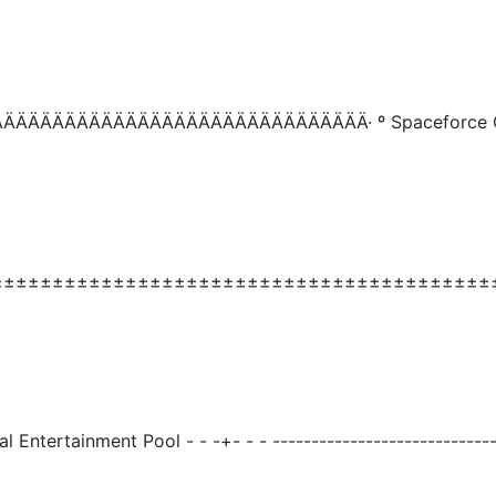
ÄÄÄÄÄÄÄÄÄÄÄÄÄÄÄÄÄÄÄÄÄÄÄÄÄÄÄÄÄ· º Spaceforce C
±±±±±±±±±±±±±±±±±±±±±±±±±±±±±±±±±±±±±±±±±±±±
tal Entertainment Pool - - -+- - - -----------------------------