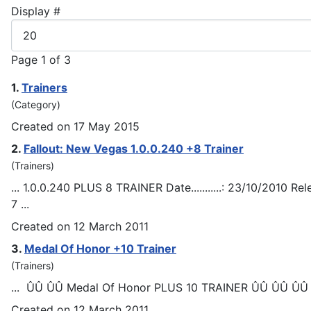
Display #
Page 1 of 3
1.
Trainer
s
(Category)
Created on 17 May 2015
2.
Fallout: New Vegas 1.0.0.240 +8
Trainer
(Trainers)
... 1.0.0.240 PLUS 8
TRAINER
Date...........: 23/10/2010 Re
7 ...
Created on 12 March 2011
3.
Medal Of Honor +10
Trainer
(Trainers)
... ÛÛ ÛÛ Medal Of Honor PLUS 10
TRAINER
ÛÛ ÛÛ ÛÛ 
Created on 12 March 2011