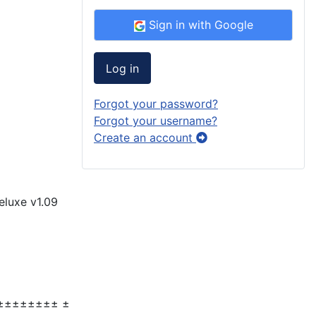
Sign in with Google
Log in
Forgot your password?
Forgot your username?
Create an account
uxe v1.09
±±±±±±±± ±