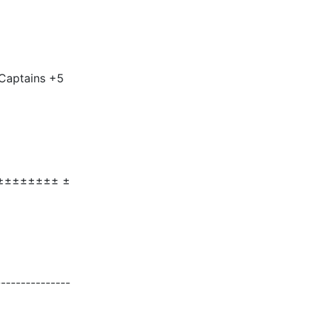
aptains +5
±±±±±±±± ±
--------------