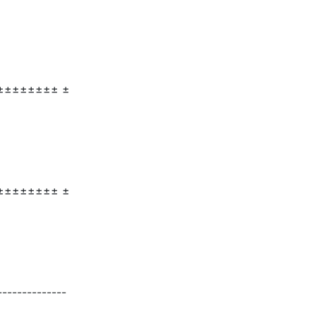
±±±±±±±± ±
±±±±±±±± ±
--------------