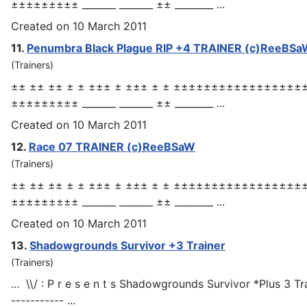
±±±±±±±±± _______ _______ ±± ________ ...
Created on 10 March 2011
11.
Penumbra Black Plague RIP +4
TRAINER
(c)ReeBSa
(Trainers)
±± ±± ±± ± ± ±±± ± ±±± ± ± ±±±±±±±±±±±±±±
±±±±±±±±± _______ _______ ±± ________ ...
Created on 10 March 2011
12.
Race 07
TRAINER
(c)ReeBSaW
(Trainers)
±± ±± ±± ± ± ±±± ± ±±± ± ± ±±±±±±±±±±±±±±
±±±±±±±±± _______ _______ ±± ________ ...
Created on 10 March 2011
13.
Shadowgrounds Survivor +3
Trainer
(Trainers)
... \\/ : P r e s e n t s Shadowgrounds Survivor *Plus 3
Tr
----------- ...