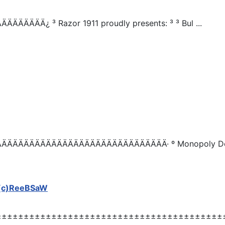
ÄÄ¿ ³ Razor 1911 proudly presents: ³ ³ Bul ...
ÄÄÄÄÄÄÄÄÄÄÄÄÄÄÄÄÄÄÄÄÄÄÄÄÄÄÄÄÄ· º Monopoly Del
(c)ReeBSaW
±±±±±±±±±±±±±±±±±±±±±±±±±±±±±±±±±±±±±±±±±±±±