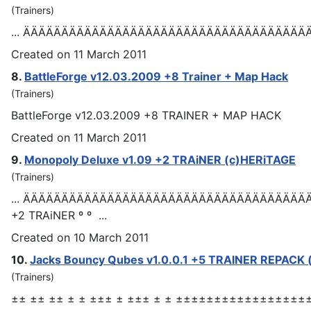
(Trainers)
... ÄÄÄÄÄÄÄÄÄÄÄÄÄÄÄÄÄÄÄÄÄÄÄÄÄÄÄÄÄÄÄÄÄÄÄÄÄÄÄÄÄÄÄÄ
Created on 11 March 2011
8.
BattleForge v12.03.2009 +8
Trainer
+ Map Hack
(Trainers)
BattleForge v12.03.2009 +8
TRAINER
+ MAP HACK
Created on 11 March 2011
9.
Monopoly Deluxe v1.09 +2
TRAiNER
(c)HERiTAGE
(Trainers)
... ÄÄÄÄÄÄÄÄÄÄÄÄÄÄÄÄÄÄÄÄÄÄÄÄÄÄÄÄÄÄÄÄÄÄÄÄÄÄÄ
+2
TRAiNER
º º ...
Created on 10 March 2011
10.
Jacks Bouncy Qubes v1.0.0.1 +5
TRAINER
REPACK 
(Trainers)
±± ±± ±± ± ± ±±± ± ±±± ± ± ±±±±±±±±±±±±±±