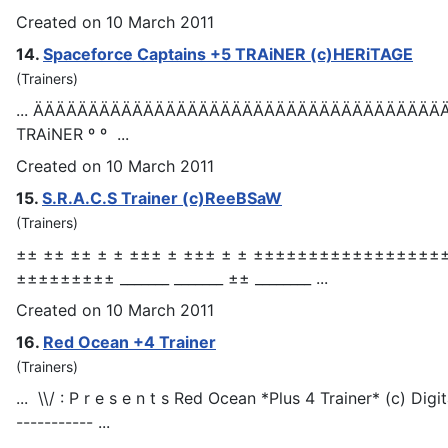
Created on 10 March 2011
14.
Spaceforce Captains +5
TRAiNER
(c)HERiTAGE
(Trainers)
... ÄÄÄÄÄÄÄÄÄÄÄÄÄÄÄÄÄÄÄÄÄÄÄÄÄÄÄÄÄÄÄÄÄÄÄÄÄÄÄ
TRAiNER
º º ...
Created on 10 March 2011
15.
S.R.A.C.S
Trainer
(c)ReeBSaW
(Trainers)
±± ±± ±± ± ± ±±± ± ±±± ± ± ±±±±±±±±±±±±±±
±±±±±±±±± _______ _______ ±± ________ ...
Created on 10 March 2011
16.
Red Ocean +4
Trainer
(Trainers)
... \\/ : P r e s e n t s Red Ocean *Plus 4
Trainer
* (c) Digi
----------- ...