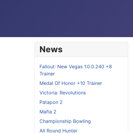
News
Fallout: New Vegas 1.0.0.240 +8
Trainer
Medal Of Honor +10 Trainer
Victoria: Revolutions
Patapon 2
Mafia 2
Championship Bowling
All Round Hunter