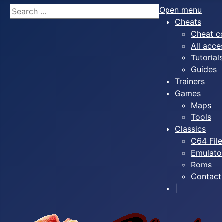
Search
Open menu
Cheats
Cheat c
All acce
Tutorial
Guides
Trainers
Games
Maps
Tools
Classics
C64 Fil
Emulato
Roms
Contact
|