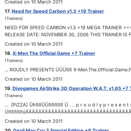
Created on 10 March 2011
17.
Need for Speed Carbon v1.3 +19
Trainer
(Trainers)
NEED FOR SPEED CARBON v1.3 +19 MEGA
TRAINER
==
RELEASE DATE: NOVEMBER 30, 2006 THIS TRAINER IS 
Created on 10 March 2011
18.
X-Men The Official Game +7
Trainer
(Trainers)
... ROUDLY PRESENTS ÜÜÜßß X-Men.The.Official.Game.Pl
Created on 10 March 2011
19.
Divogames AirStrike 3D Operation W.A.T. v1.65 +7
(Trainers)
... [PiZZA] ÛÞßßÛÛßßßßß Û . .. p r o u d l y p r e s e n t 
ÜßßßßßúÄÄÄÄÄÄÄÄÄÄÄÄÄÄÄÄÄÄÄÄÄÄÄÄÄÄÄÄÄÄÄÄÄÄ
Created on 10 March 2011
20.
Devil May Cry 3 Special Edition +9
Trainer