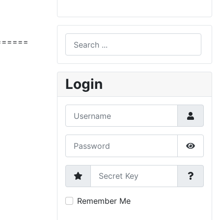
Search
======
Type 2 or more characters for results.
Login
Username
Password
Show P
Secret Key
Remember Me