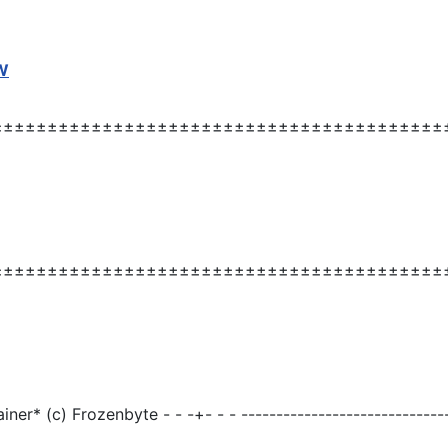
W
±±±±±±±±±±±±±±±±±±±±±±±±±±±±±±±±±±±±±±±±±±±±
±±±±±±±±±±±±±±±±±±±±±±±±±±±±±±±±±±±±±±±±±±±±
ainer
* (c) Frozenbyte - - -+- - - -----------------------------