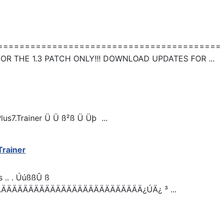
========================================= 
FOR THE 1.3 PATCH ONLY!!! DOWNLOAD UPDATES FOR ...
us7.
Trainer
Ü Ü ß²ß Ü Üþ ...
Trainer
s .. . ÚúßßÛ ß
ÄÄÄÄÄÄÄÄÄÄÄÄÄÄÄÄÄÄÄÄÄÄÄÄÄ¿ÚÄ¿ ³ ...