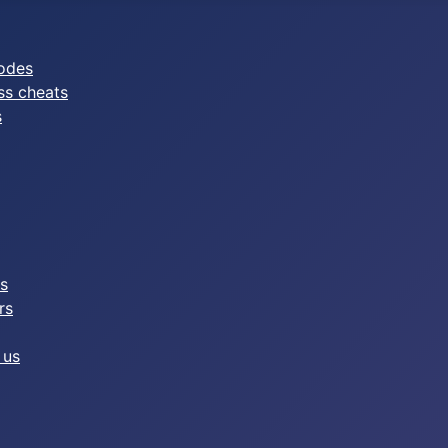
odes
ss cheats
s
es
rs
 us